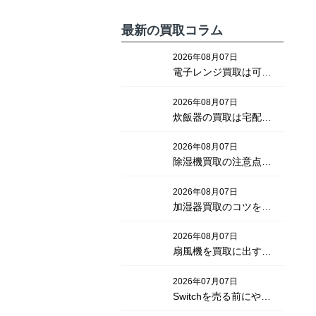
最新の買取コラム
2026年08月07日
電子レンジ買取は可
能？高く売るコツと処
2026年08月07日
分方法を解説
炊飯器の買取は宅配が
便利！高く売るための
2026年08月07日
ポイントを解説
除湿機買取の注意点と
は？リコマースの不用
2026年08月07日
品売却についても紹
加湿器買取のコツを解
介！
説！リコマースの宅配
2026年08月07日
で不用品も売却する方
扇風機を買取に出すな
法とは
ら！リコマース宅配買
2026年07月07日
取の利用法
Switchを売る前にやる
べきこととは？データ