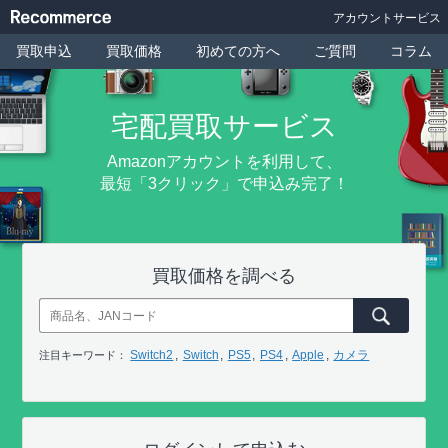
アカウントサービス
買取申込
買取価格
初めての方へ
ご質問
コラム
宅配買取サービス
Amazonアカウントを利用して、
最短「3クリック」で申込み完了！
買取価格を調べる
Switch2
Switch
PS5
PS4
Apple
カメラ
注目キーワード：