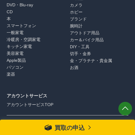
DVD・Blu-ray
カメラ
CD
ホビー
本
ブランド
スマートフォン
腕時計
一般家電
アウトドア用品
冷暖房・空調家電
カー＆バイク用品
キッチン家電
DIY・工具
美容家電
切手・金券
Apple製品
金・プラチナ・貴金属
パソコン
お酒
楽器
アカウントサービス
アカウントサービスTOP
リコマースWEBサイトを快適にご利用頂く為に、最新の「Google
買取の申込
Chrome」「Microsoft Edge」「Safari」のブラウザを推奨しておりま