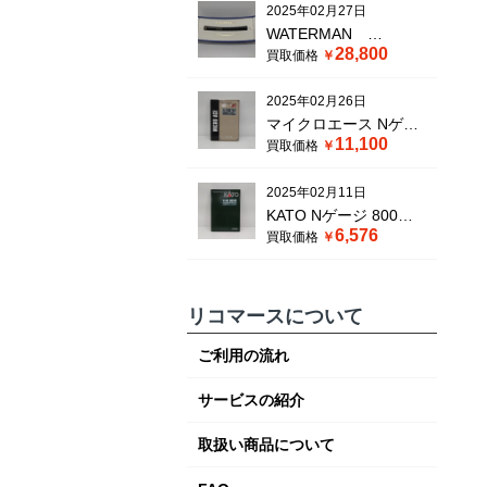
2025年02月27日
WATERMAN
28,800
買取価格
SERENITE ウォータ
ーマン セレニテ 万年
2025年02月26日
筆 ブラック
マイクロエース Nゲー
11,100
買取価格
ジ DE10+50系 「釧路
湿原ノロッコ号」6両
2025年02月11日
セット A1483 鉄道模型
KATO Nゲージ 800系
ディーゼル機関車
6,576
買取価格
新幹線 さくら・つばめ
6両セット 10-865 鉄道
模型 電車
リコマースについて
ご利用の流れ
サービスの紹介
取扱い商品について