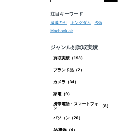
注目キーワード
鬼滅の刃
キングダム
PS5
Macbook air
ジャンル別買取実績
買取実績
（193）
ブランド品
（2）
カメラ
（34）
家電
（9）
携帯電話・スマートフォ
（8）
ン
パソコン
（20）
AV機器
（4）