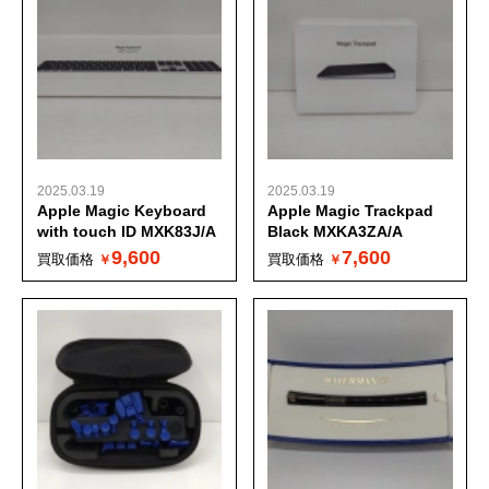
2025.03.19
2025.03.19
Apple Magic Keyboard
Apple Magic Trackpad
with touch ID MXK83J/A
Black MXKA3ZA/A
9,600
7,600
買取価格
買取価格