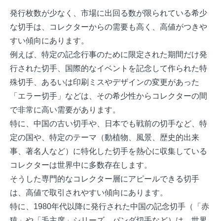
発行枚数が少なく、市場に出回る数が限られている希少
な切手は、コレクターからの需要も高く、高値がつきや
すい傾向にあります。
例えば、特定の記念行事のために限定された期間だけ発
行された切手、国際的なイベントを記念して作られた特
殊切手、あるいは印刷ミスやデザインの変更があった
「エラー切手」などは、その希少性からコレクターの間
で非常に高い需要があります。
特に、中国の古い切手や、日本でも戦前の切手など、特
定の国や、特定のテーマ（動植物、風景、歴史的出来
事、著名人など）に特化した切手を熱心に収集している
コレクターは世界中に多数存在します。
そうした専門的なコレクター層にアピールできる切手
は、高値で取引されやすい傾向にあります。
特に、1980年代以降に発行された中国の記念切手（「赤
猿」や「毛主席」シリーズ、パンダ切手など）は、世界