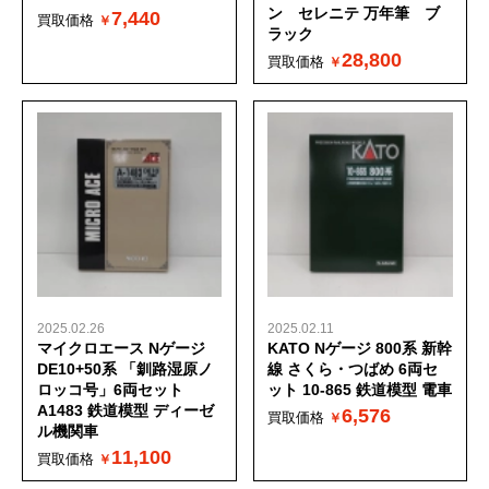
ン セレニテ 万年筆 ブ
7,440
買取価格
ラック
28,800
買取価格
2025.02.26
2025.02.11
マイクロエース Nゲージ
KATO Nゲージ 800系 新幹
DE10+50系 「釧路湿原ノ
線 さくら・つばめ 6両セ
ロッコ号」6両セット
ット 10-865 鉄道模型 電車
A1483 鉄道模型 ディーゼ
6,576
買取価格
ル機関車
11,100
買取価格