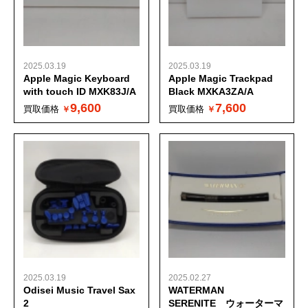
2025.03.19
2025.03.19
Apple Magic Keyboard
Apple Magic Trackpad
with touch ID MXK83J/A
Black MXKA3ZA/A
9,600
7,600
買取価格
買取価格
2025.03.19
2025.02.27
Odisei Music Travel Sax
WATERMAN
2
SERENITE ウォーターマ